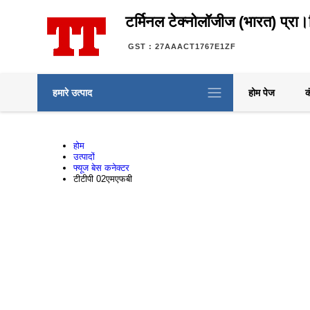
टर्मिनल टेक्नोलॉजीज (भारत) प्रा
GST : 27AAACT1767E1ZF
हमारे उत्पाद
होम पेज
क
होम
उत्पादों
फ्यूज बेस कनेक्टर
टीटीपी 02एमएफबी