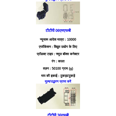
टीटीपी 06एमएफबी
न्यूनतम आदेश मात्रा : 10000
एप्लीकेशन : विद्युत उद्योग के लिए
प्रॉडक्ट टाइप : फ्यूज बॉक्स कनेक्टर
रंग : काला
वज़न : 50100 ग्राम (g)
माप की इकाई : टुकड़ा/टुकड़े
मूल्य/उद्धरण प्राप्त करें
टीटीपी 36एफबी