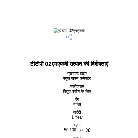
टीटीपी 02एमएफबी उत्पाद की विशेषताएं
प्रॉडक्ट टाइप
फ्यूज बॉक्स कनेक्टर
एप्लीकेशन
विद्युत उद्योग के लिए
रंग
काला
वारंटी
1 Year
वज़न
50-100 ग्राम (g)
साइज